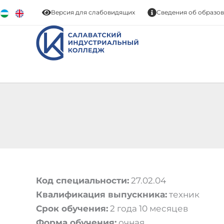
Перейти
Версия для слабовидящих
Сведения об образо
к
содержимому
Код специальности:
27.02.04
Квалификация выпускника:
техник
Срок обучения:
2 года 10 месяцев
Форма обучения:
очная