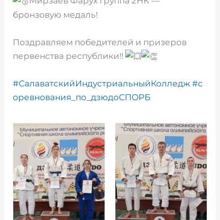
Мирзаев Фарух группа 2НК —
бронзовую медаль!
Поздравляем победителей и призеров
первенства республики!!
#СалаватскийИндустриальныйКолледж
#с
оревнования_по_дзюдоСПОРБ