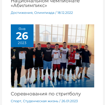
Национальном чемпионате
«Абилимпикс»
Достижения
,
Олимпиада
/
18.12.2022
Янв
26
2023
Соревнования по стритболу
Спорт
,
Студенческая жизнь
/
26.01.2023