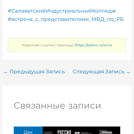
#СалаватскийИндустриальныйКолледж
#встреча_с_представителями_МВД_по_РБ
Короткая ссылка страницы:
https://salinc.ru/wvio
←
Предыдущая Запись
Следующая Запись
→
Связанные записи
Дек