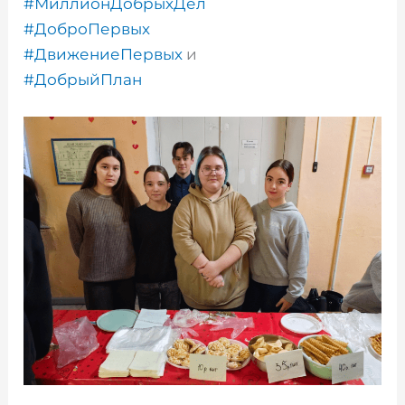
#МиллионДобрыхДел
#ДоброПервых
#ДвижениеПервых
и
#ДобрыйПлан