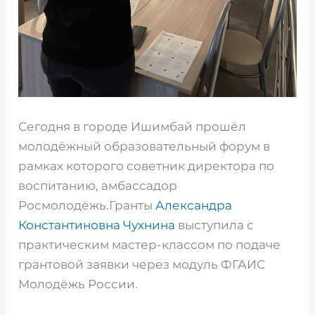
Сегодня в городе Ишимбай прошёл
молодёжный образовательный форум в
рамках которого советник директора по
воспитанию, амбассадор
Росмолодёжь.Гранты
Александра
Константиновна Чухнина
выступила с
практическим мастер-классом по подаче
грантовой заявки через модуль ФГАИС
Молодёжь России.