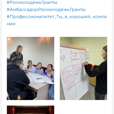
#РосмолодёжьГранты
#АмбассадорРосмолодёжьГранты
#Профессионалитет_Ты_в_хорошей_компа
нии