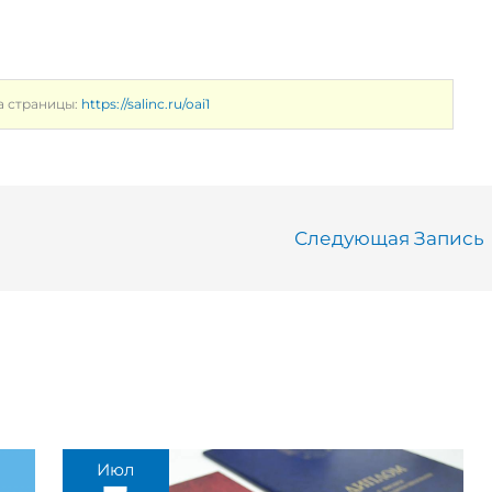
а страницы:
https://salinc.ru/oai1
Следующая Запись
Июл