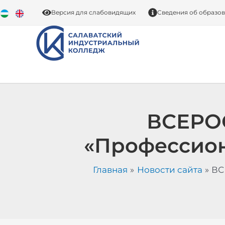
Перейти
Версия для слабовидящих
Сведения об образо
к
содержимому
ВСЕРО
«Профессион
Главная
Новости сайта
ВС