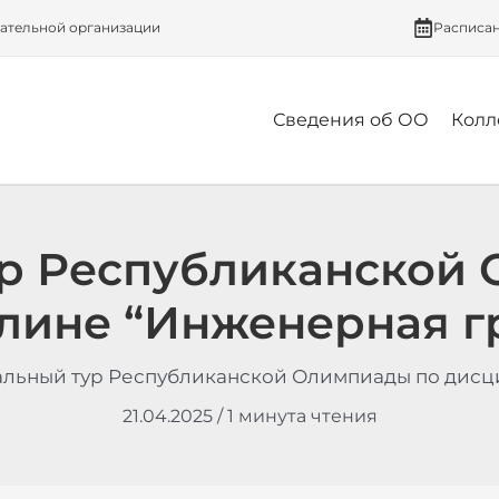
вательной организации
Расписа
Сведения об ОО
Колл
р Республиканской
лине “Инженерная г
альный тур Республиканской Олимпиады по дисц
21.04.2025
/
1 минута чтения