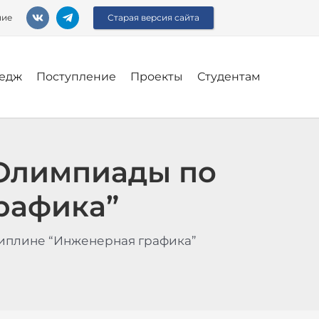
ние
Старая версия сайта
едж
Поступление
Проекты
Студентам
 Олимпиады по
рафика”
иплине “Инженерная графика”