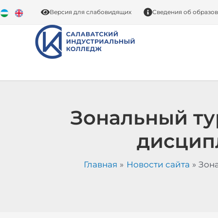
Перейти
Версия для слабовидящих
Сведения об образо
к
содержимому
Зональный ту
дисцип
Главная
Новости сайта
Зон