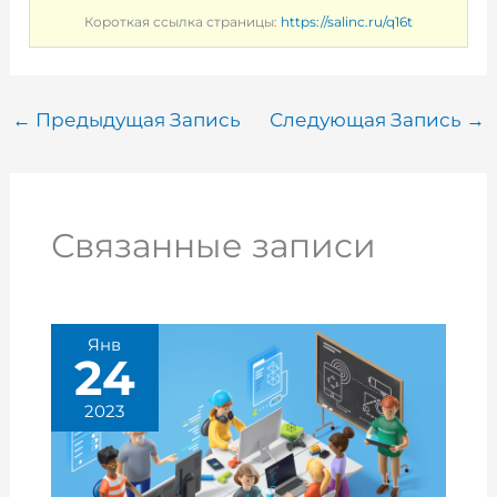
Короткая ссылка страницы:
https://salinc.ru/q16t
←
Предыдущая Запись
Следующая Запись
→
Связанные записи
Янв
24
2023