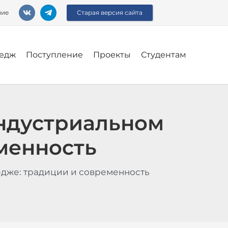
ние
Старая версия сайта
едж
Поступление
Проекты
Студентам
ндустриальном
менность
едже: традиции и современность