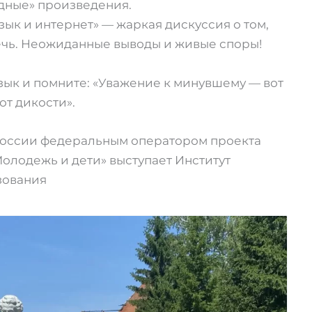
одные» произведения.
ык и интернет» — жаркая дискуссия о том,
ечь. Неожиданные выводы и живые споры!
язык и помните: «Уважение к минувшему — вот
от дикости».
оссии федеральным оператором проекта
олодежь и дети» выступает Институт
зования