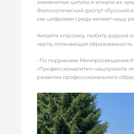
знаменитые цитаты и искали их «р
Филологический диспут «Русский яз
как цифровая среда меняет нашу р
️Читайте классику, любите родной 
черта, отличающая образованность 
• По поручению Минпросвещения Р
«Профессионалитет» нацпроекта «М
развития профессионального обра