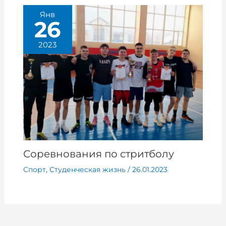
Янв
26
2023
Соревнования по стритболу
Спорт
,
Студенческая жизнь
/
26.01.2023