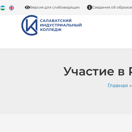
Перейти
Версия для слабовидящих
Сведения об образо
к
содержимому
Участие в
Главная