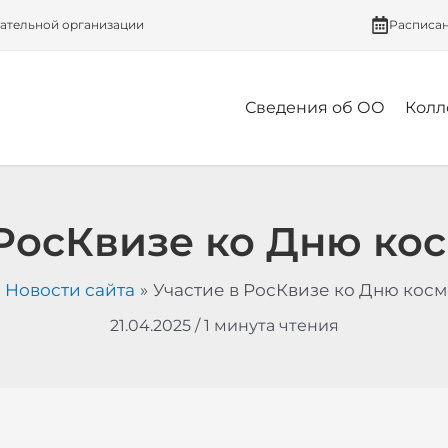
вательной организации
Расписа
Сведения об ОО
Колл
 РосКвизе ко Дню ко
Новости сайта
Участие в РосКвизе ко Дню кос
21.04.2025
/
1 минута чтения