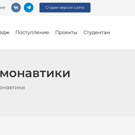
ние
Старая версия сайта
едж
Поступление
Проекты
Студентам
смонавтики
монавтики