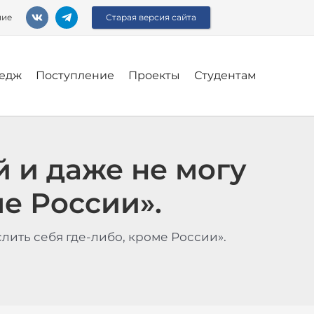
ние
Старая версия сайта
едж
Поступление
Проекты
Студентам
 и даже не могу
е России».
лить себя где-либо, кроме России».