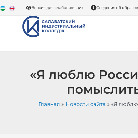
Перейти
Версия для слабовидящих
Сведения об образо
к
содержимому
«Я люблю Росси
помыслить
Главная
Новости сайта
«Я люблю