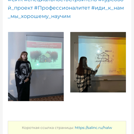
й_проект
#Профессионалитет
#иди_к_нам
_мы_хорошему_научим
Короткая ссылка страницы:
https://salinc.ru/halw