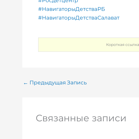
#Росдетцентр
#НавигаторыДетстваРБ
#НавигаторыДетстваСалават
Короткая ссылк
←
Предыдущая Запись
Связанные записи