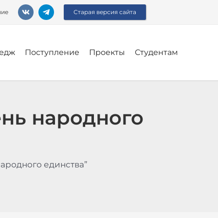
ние
Старая версия сайта
едж
Поступление
Проекты
Студентам
ень народного
народного единства”