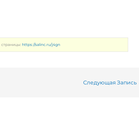
а страницы:
https://salinc.ru/j4gn
Следующая Запись