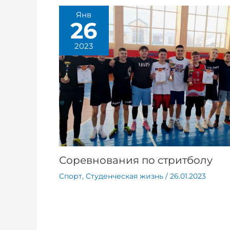
Янв
26
2023
Соревнования по стритболу
Спорт
,
Студенческая жизнь
/
26.01.2023