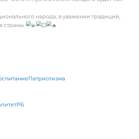
ционального народа, в уважении традиций,
в страны.
оспитаниеПатриотизма
литетРБ