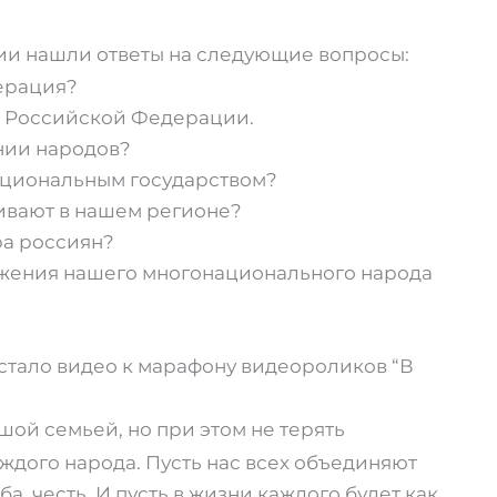
ии нашли ответы на следующие вопросы:
ерация?
ы Российской Федерации.
нии народов?
ациональным государством?
ивают в нашем регионе?
ра россиян?
ижения нашего многонационального народа
 стало видео к марафону видеороликов “В
ой семьей, но при этом не терять
ждого народа. Пусть нас всех объединяют
, честь. И пусть в жизни каждого будет как