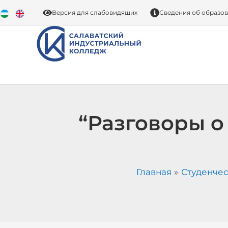
Перейти
Версия для слабовидящих
Сведения об образо
к
содержимому
“Разговоры о
Главная
Студенчес