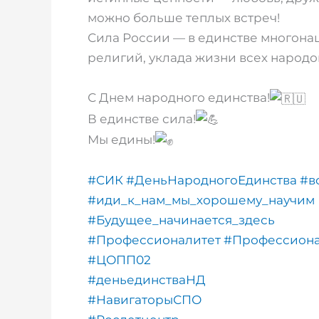
можно больше теплых встреч!
Сила России — в единстве многона
религий, уклада жизни всех народо
С Днем народного единства!
В единстве сила!
Мы едины!
#CИК
#ДеньНародногоЕдинства
#в
#иди_к_нам_мы_хорошему_научим
#Будущее_начинается_здесь
#Профессионалитет
#Профессиона
#ЦОПП02
#деньединстваНД
#НавигаторыСПО