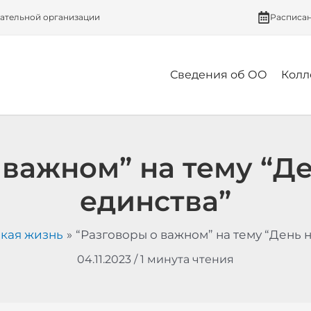
вательной организации
Расписа
Сведения об ОО
Колл
 важном” на тему “Д
единства”
кая жизнь
“Разговоры о важном” на тему “День 
04.11.2023
/
1 минута чтения