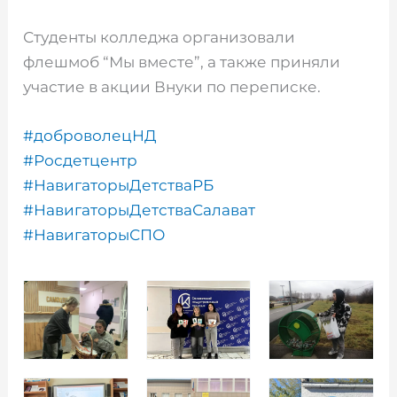
Студенты колледжа организовали
флешмоб “Мы вместе”, а также приняли
участие в акции Внуки по переписке.
#доброволецНД
#Росдетцентр
#НавигаторыДетстваРБ
#НавигаторыДетстваСалават
#НавигаторыСПО