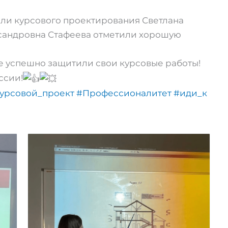
ли курсового проектирования Светлана
ксандровна Стафеева отметили хорошую
е успешно защитили свои курсовые работы!
ссии!
урсовой_проект
#Профессионалитет
#иди_к