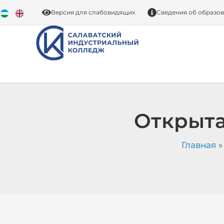
Перейти
Версия для слабовидящих
Сведения об образо
к
содержимому
Открыта
Главная