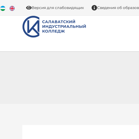
Перейти
Версия для слабовидящих
Сведения об образо
к
содержимому