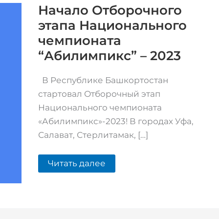
Национального
Начало Отборочного
чемпионата
этапа Национального
“Абилимпикс”
–
чемпионата
2023
“Абилимпикс” – 2023
В Республике Башкортостан
стартовал Отборочный этап
Национального чемпионата
«Абилимпикс»-2023! В городах Уфа,
Салават, Стерлитамак, […]
Читать далее