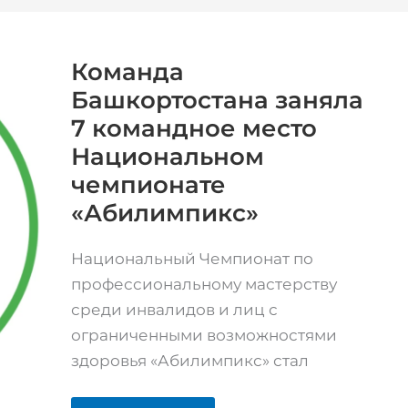
Команда
Башкортостана
заняла
7
Команда
командное
Башкортостана заняла
место
Национальном
7 командное место
чемпионате
«Абилимпикс»
Национальном
чемпионате
«Абилимпикс»
Национальный Чемпионат по
профессиональному мастерству
среди инвалидов и лиц с
ограниченными возможностями
здоровья «Абилимпикс» стал