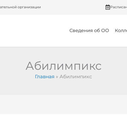
вательной организации
Расписа
Сведения об ОО
Колл
Абилимпикс
Главная
Абилимпикс
Начало
Отборочного
этапа