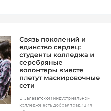
Связь
поколений
и
единство
Связь поколений и
сердец:
единство сердец:
студенты
колледжа
студенты колледжа и
и
серебряные
серебряные
волонтёры
вместе
волонтёры вместе
плетут
маскировочные
плетут маскировочные
сети
сети
В Салаватском индустриальном
колледже есть добрая традиция