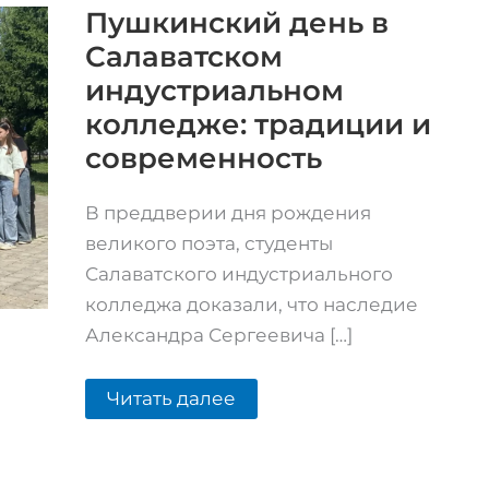
Салаватском
Пушкинский день в
индустриальном
Салаватском
колледже:
традиции
индустриальном
и
современность
колледже: традиции и
современность
В преддверии дня рождения
великого поэта, студенты
Салаватского индустриального
колледжа доказали, что наследие
Александра Сергеевича […]
Читать далее