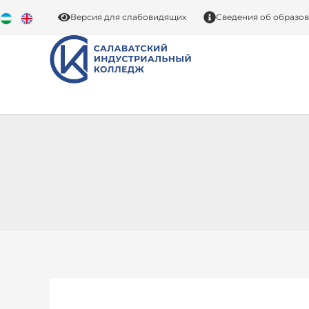
Перейти
Версия для слабовидящих
Сведения об образо
к
содержимому