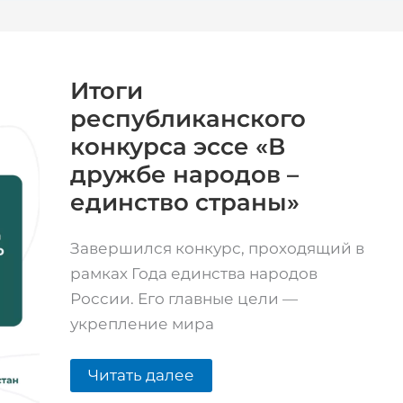
Итоги
республиканского
конкурса
эссе
Итоги
«В
республиканского
дружбе
народов
конкурса эссе «В
–
единство
дружбе народов –
страны»
единство страны»
Завершился конкурс, проходящий в
рамках Года единства народов
России. Его главные цели —
укрепление мира
Читать далее