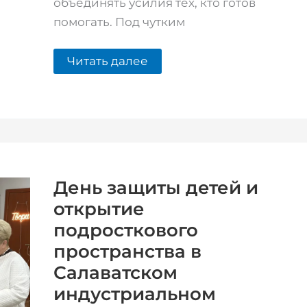
объединять усилия тех, кто готов
помогать. Под чутким
Читать далее
День
защиты
детей
и
День защиты детей и
открытие
открытие
подросткового
пространства
подросткового
в
Салаватском
пространства в
индустриальном
колледже
Салаватском
индустриальном