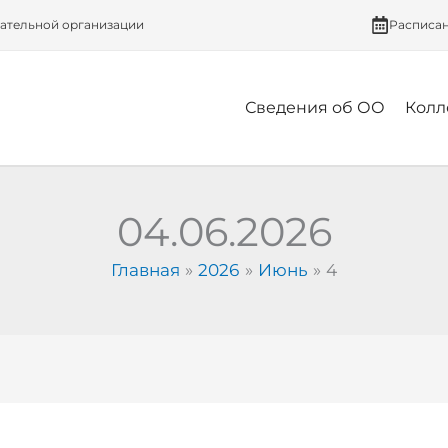
вательной организации
Расписа
Сведения об ОО
Колл
04.06.2026
Главная
2026
Июнь
4
Пушкинский
день
в