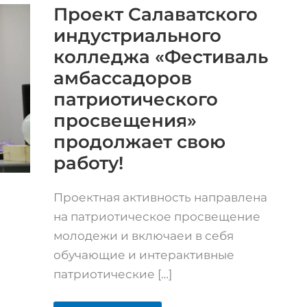
колледжа
Проект Салаватского
«Фестиваль
индустриального
амбассадоров
патриотического
колледжа «Фестиваль
просвещения»
продолжает
амбассадоров
свою
работу!
патриотического
просвещения»
продолжает свою
работу!
Проектная активность направлена
на патриотическое просвещение
молодежи и включаеи в себя
обучающие и интерактивные
патриотические […]