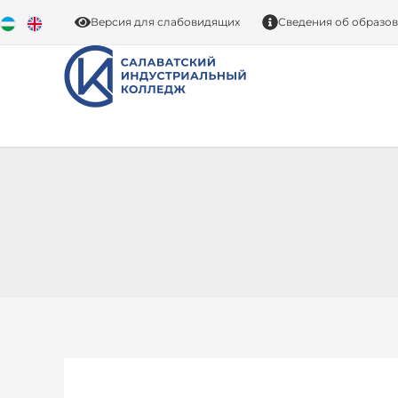
Перейти
Версия для слабовидящих
Сведения об образо
к
содержимому